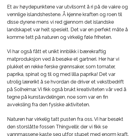
Et av høydepunktene var utvilsomt å ri på de vakre og
vennlige islandshestene. Å kjenne kraften og roen til
disse dyrene mens vi red gjennom det islandske
landskapet var helt spesielt. Det var en perfekt måte å
komme tett på naturen og virkelig føle friheten.
Vi har også fått et unikt innblikk i bærekraftig
matproduksjon ved å besøke et gartneri. Her har vi
plukket en rekke ferske grønnsaker, som tomater,
paprika, spinat og til og med lilla paprika! Det var
utrolig lærerikt å se hvordan de driver et vekstbedrift
på Solheimar. Vi fikk også brukt kreativiteten vår ved å
tegne på kunstavdelingen, noe som var en fin
avveksling fra den fysiske aktiviteten.
Naturen har virkelig tatt pusten fra oss. Vi har besøkt
den storslåtte fossen Thingvellir, der vi fikk se
vannmassene kaste seg utfor stupet med enorm kraft.