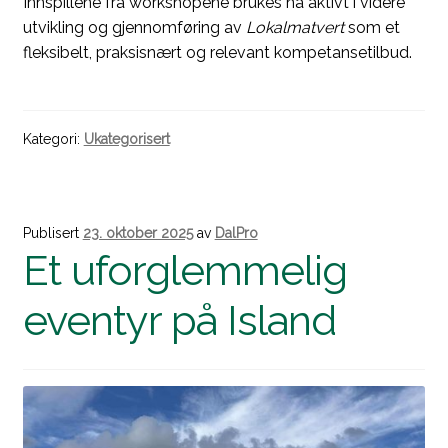
Innspillene fra workshopene brukes nå aktivt i videre
utvikling og gjennomføring av
Lokalmatvert
som et
fleksibelt, praksisnært og relevant kompetansetilbud.
Kategori:
Ukategorisert
Publisert
23. oktober 2025
av
DalPro
Et uforglemmelig
eventyr på Island