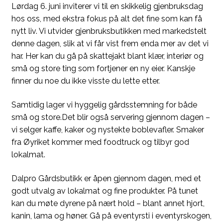
Lørdag 6. juni inviterer vi til en skikkelig gjenbruksdag
hos oss, med ekstra fokus på alt det fine som kan få
nytt liv. Vi utvider gjenbruksbutikken med markedstelt
denne dagen, slik at vi får vist frem enda mer av det vi
har. Her kan du gå på skattejakt blant klær, interiør og
små og store ting som fortjener en ny eier. Kanskje
finner du noe du ikke visste du lette etter.
Samtidig lager vi hyggelig gårdsstemning for både
små og store.Det blir også servering gjennom dagen –
vi selger kaffe, kaker og nystekte boblevafler. Smaker
fra Øyriket kommer med foodtruck og tilbyr god
lokalmat.
Dalpro Gårdsbutikk er åpen gjennom dagen, med et
godt utvalg av lokalmat og fine produkter. På tunet
kan du møte dyrene på nært hold – blant annet hjort,
kanin, lama og høner. Gå på eventyrsti i eventyrskogen,