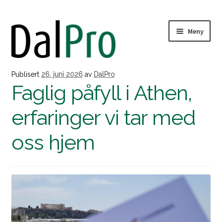
Meny
Publisert
26. juni 2026
av
DalPro
Gårdsopplevelser
Faglig påfyll i Athen,
Fold
erfaringer vi tar med
Kurs
ut
underm
oss hjem
Fold
Avdelinger
ut
underm
Fold
Om DalPro
ut
underm