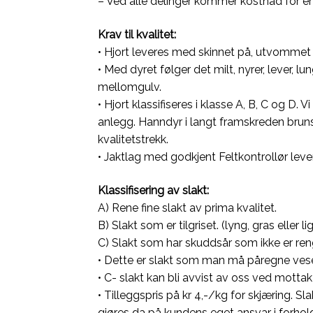
– Ved alle delinger kommer kostnad for emb
Krav til kvalitet:
• Hjort leveres med skinnet på, utvommet
• Med dyret følger det milt, nyrer, lever, l
mellomgulv.
• Hjort klassifiseres i klasse A, B, C og D.
anlegg. Hanndyr i langt framskreden brunst 
kvalitetstrekk.
• Jaktlag med godkjent Feltkontrollør leve
Klassifisering av slakt:
A) Rene fine slakt av prima kvalitet.
B) Slakt som er tilgriset. (lyng, gras eller l
C) Slakt som har skuddsår som ikke er rengj
• Dette er slakt som man må påregne vesen
• C- slakt kan bli avvist av oss ved mottak
• Tilleggspris på kr 4,-/kg for skjæring. S
gjøres da på kundens eget ansvar i forhold 