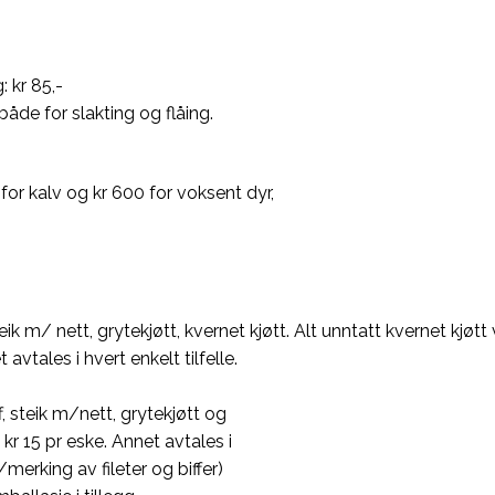
: kr 85,-
åde for slakting og flåing.
0 for kalv og kr 600 for voksent dyr,
ff, steik m/ nett, grytekjøtt, kvernet kjøtt. Alt unntatt kvernet 
t avtales i hvert enkelt tilfelle.
iff, steik m/nett, grytekjøtt og
g kr 15 pr eske. Annet avtales i
/merking av fileter og biffer)