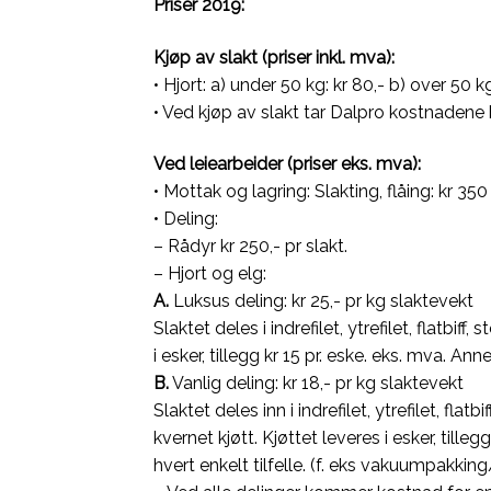
Priser 2019:
Kjøp av slakt (priser inkl. mva):
• Hjort: a) under 50 kg: kr 80,- b) over 50 kg
• Ved kjøp av slakt tar Dalpro kostnadene b
Ved leiearbeider (priser eks. mva):
• Mottak og lagring: Slakting, flåing: kr 35
• Deling:
– Rådyr kr 250,- pr slakt.
– Hjort og elg:
A.
Luksus deling: kr 25,- pr kg slaktevekt
Slaktet deles i indrefilet, ytrefilet, flatbi
i esker, tillegg kr 15 pr. eske. eks. mva. Anne
B.
Vanlig deling: kr 18,- pr kg slaktevekt
Slaktet deles inn i indrefilet, ytrefilet, flatb
kvernet kjøtt. Kjøttet leveres i esker, tilleg
hvert enkelt tilfelle. (f. eks vakuumpakking