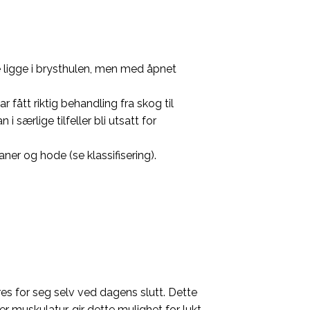
sse ligge i brysthulen, men med åpnet
r fått riktig behandling fra skog til
 særlige tilfeller bli utsatt for
ner og hode (se klassifisering).
æres for seg selv ved dagens slutt. Dette
er muskulatur, gir dette mulighet for lukt