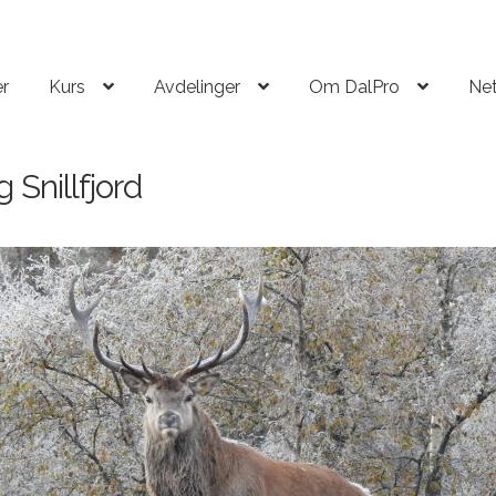
r
Kurs
Avdelinger
Om DalPro
Net
g Snillfjord