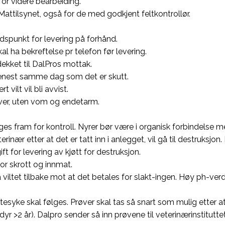
 for videre bearbeiding.
til Mattilsynet, også for de med godkjent feltkontrollør.
idspunkt for levering på forhånd.
kal ha bekreftelse pr telefon før levering.
dekket til DalPros mottak.
 senest samme dag som det er skutt.
vilt vil bli avvist.
auver, uten vom og endetarm.
.
legges fram for kontroll. Nyrer bør være i organisk forbindelse m
erinær etter at det er tatt inn i anlegget, vil gå til destruksjon. 
ft for levering av kjøtt for destruksjon.
or skrott og innmat.
ta viltet tilbake mot at det betales for slakt-ingen. Høy ph-v
tesyke skal følges. Prøver skal tas så snart som mulig etter a
r >2 år). Dalpro sender så inn prøvene til veterinærinstituttet