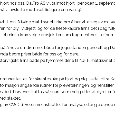
 hjort hos oss. DalPro AS vil ta imot hjort i perioden 1. septe
å vi avslutte mottaket tidligere enn vanlig).
akt til oss å følge mattilsynets råd om å benytte seg av miljø
aren for bly i viltkjøtt, og for de fleste kalibre finns det i dag
t minstekrav velge prosjektiler som fragmenterer lite (homog
d på å heve omdømmet både for jegerstanden generelt og Dal
 enda bedre priser både for oss og for dere.
torviltjakt finns både på hjemmesidene til NJFF, mattilsynet o
kommuner testes for skrantesjuke på hjort og elg i jakta. Hitr
rmasjon angående rutiner for prøvetakningen, og henstiller al
sider). Prøvene skal tas så snart som mulig etter at dyret e
ed slaktet.
 av CWD til Veterinærinstituttet for analyse etter gjeldende re