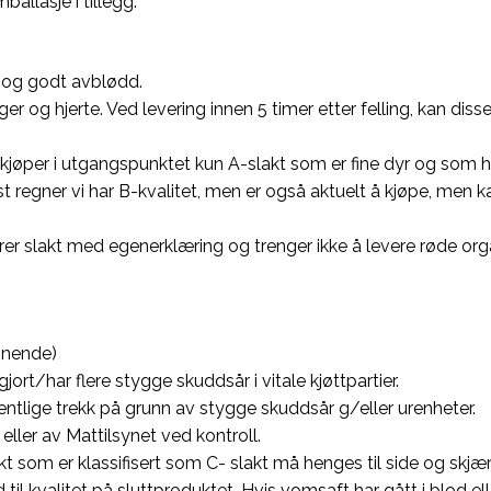
allasje i tillegg.
 og godt avblødd.
unger og hjerte. Ved levering innen 5 timer etter felling, kan di
 Vi kjøper i utgangspunktet kun A-slakt som er fine dyr og som ha
regner vi har B-kvalitet, men er også aktuelt å kjøpe, men kan i
rer slakt med egenerklæring og trenger ikke å levere røde orga
ignende)
ort/har flere stygge skuddsår i vitale kjøttpartier.
tlige trekk på grunn av stygge skuddsår g/eller urenheter.
 eller av Mattilsynet ved kontroll.
lakt som er klassifisert som C- slakt må henges til side og skj
til kvalitet på sluttproduktet. Hvis vomsaft har gått i blod ell