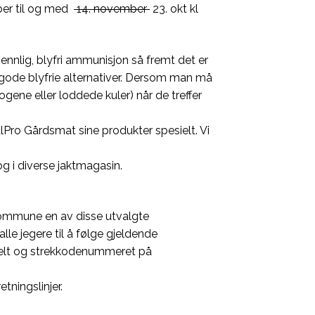
mber til og med
14. november
23. okt kl
vennlig, blyfri ammunisjon så fremt det er
 fullgode blyfrie alternativer. Dersom man må
ene eller loddede kuler) når de treffer
Pro Gårdsmat sine produkter spesielt. Vi
g i diverse jaktmagasin.
a Kommune en av disse utvalgte
le jegere til å følge gjeldende
r felt og strekkodenummeret på
tningslinjer.