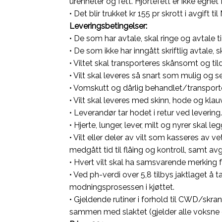
urenheter og fett. Hjortefett er ikke egnet
• Det blir trukket kr 155 pr skrott i avgift 
Leveringsbetingelser:
• De som har avtale, skal ringe og avtale t
• De som ikke har inngått skriftlig avtale, s
• Viltet skal transporteres skånsomt og til
• Vilt skal leveres så snart som mulig og
• Vomskutt og dårlig behandlet/transportert 
• Vilt skal leveres med skinn, hode og kl
• Leverandør tar hodet i retur ved levering
• Hjerte, lunger, lever, milt og nyrer skal 
• Vilt eller deler av vilt som kasseres av vet
medgått tid til flåing og kontroll, samt avgi
• Hvert vilt skal ha samsvarende merking f
• Ved ph-verdi over 5,8 tilbys jaktlaget å 
modningsprosessen i kjøttet.
• Gjeldende rutiner i forhold til CWD/skran
sammen med slaktet (gjelder alle voksne dy