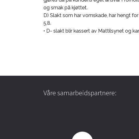
og smak på kjøttet.
D) Slakt som har vomskade, har hengt for le
5,8.
• D- slakt blir kassert av Mattilsynet og kan
Våre samarbeidspartnere: