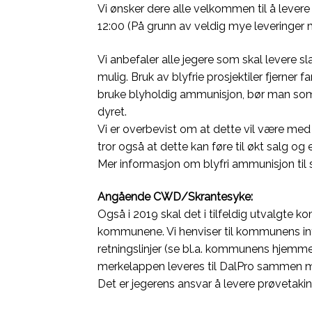
Vi ønsker dere alle velkommen til å levere
12:00 (På grunn av veldig mye leveringer m
Vi anbefaler alle jegere som skal levere sl
mulig. Bruk av blyfrie prosjektiler fjerner f
bruke blyholdig ammunisjon, bør man som e
dyret.
Vi er overbevist om at dette vil være me
tror også at dette kan føre til økt salg og
Mer informasjon om blyfri ammunisjon til s
Angående CWD/Skrantesyke:
Også i 2019 skal det i tilfeldig utvalgte 
kommunene. Vi henviser til kommunens info
retningslinjer (se bl.a. kommunens hjemme
merkelappen leveres til DalPro sammen m
Det er jegerens ansvar å levere prøvetaking